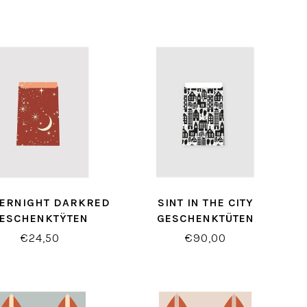
ERNIGHT DARKRED
SINT IN THE CITY
ESCHENKTŸTEN
GESCHENKTÜTEN
SCHWARZ/WEISS
€24,50
€90,00