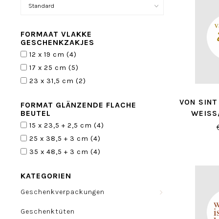
FORMAAT VLAKKE
GESCHENKZAKJES
12 x 19 cm
(4)
17 x 25 cm
(5)
23 x 31,5 cm
(2)
VON SINT
FORMAT GLÄNZENDE FLACHE
WEISS/
BEUTEL
15 x 23,5 + 2,5 cm
(4)
25 x 38,5 + 3 cm
(4)
35 x 48,5 + 3 cm
(4)
KATEGORIEN
Geschenkverpackungen
Geschenktüten