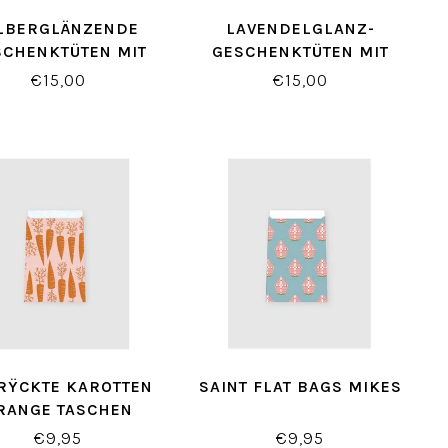
LBERGLÄNZENDE
LAVENDELGLANZ-
SCHENKTÜTEN MIT
GESCHENKTÜTEN MIT
LBSTVERSCHLUSS
SELBSTVERSCHLUSS
€15,00
€15,00
RŸCKTE KAROTTEN
SAINT FLAT BAGS MIKES
RANGE TASCHEN
€9,95
€9,95