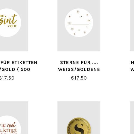
 FÜR ETIKETTEN
STERNE FÜR ....
H
GOLD ( 500 S
WEISS/GOLDENE E
W
TÜCK)
TIKETTEN ( 500 STÜCK)
TIKE
€17,50
€17,50