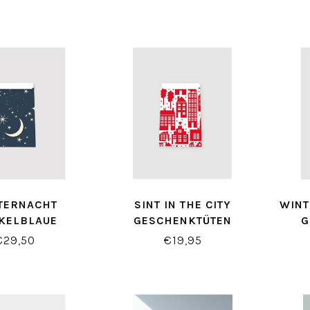
TERNACHT
SINT IN THE CITY
WINT
KELBLAUE
GESCHENKTÜTEN
G
HENKTŸTEN
WEISS/ROT
€29,50
€19,95