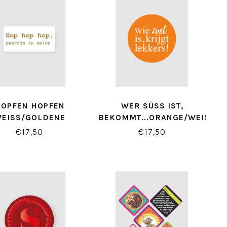
OPFEN HOPFEN
WER SÜSS IST, B
EISS/GOLDENE E
EKOMMT...ORANGE/WEISSE ET
TTEN ( 500 STÜCK)
IKETTEN ( 500 STÜCK)
€17,50
€17,50