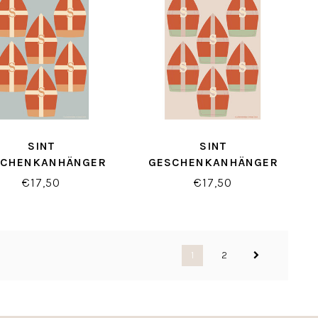
SINT
SINT
SCHENKANHÄNGER
GESCHENKANHÄNGER
T/CREMEFARBEN
ROT/GRÜN
€17,50
€17,50
1
2