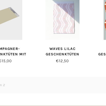
MPAGNER-
WAVES LILAC
NKTÜTEN MIT
GESCHENKTÜTEN
GE
TVERSCHLUSS
RO
€15,00
€12,50
on 2