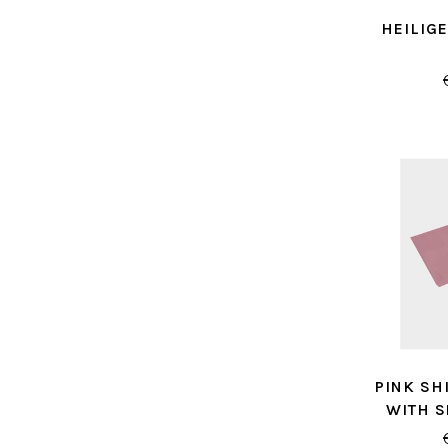
HEILIG
PINK SH
WITH S
C