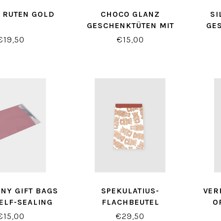
E RUTEN GOLD
CHOCO GLANZ
SI
GESCHENKTÜTEN MIT
GE
SELBSTVERSCHLUSS
SE
€19,50
€15,00
INY GIFT BAGS
SPEKULATIUS-
VER
ELF-SEALING
FLACHBEUTEL
O
LOSURE
€15,00
€29,50