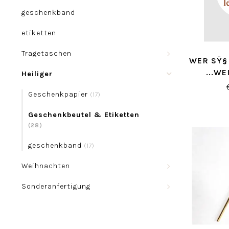
geschenkband
etiketten
Tragetaschen
WER SŸ§
...W
Heiliger
Geschenkpapier
(17)
Geschenkbeutel & Etiketten
(28)
geschenkband
(17)
Weihnachten
Sonderanfertigung