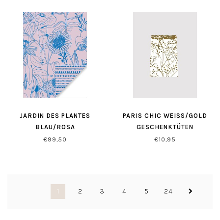
JARDIN DES PLANTES
PARIS CHIC WEISS/GOLD G
BLAU/ROSA
ESCHENKTÜTEN
GESCHENKPAPIER
€99,50
€10,95
1
2
3
4
5
24