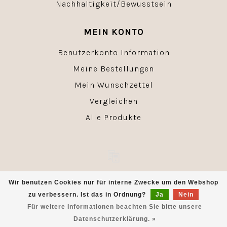
Nachhaltigkeit/Bewusstsein
MEIN KONTO
Benutzerkonto Information
Meine Bestellungen
Mein Wunschzettel
Vergleichen
Alle Produkte
© Copyright 2026 - Powered by
Lightspeed
- Theme by
Wir benutzen Cookies nur für interne Zwecke um den Webshop
Dyvelopment
zu verbessern. Ist das in Ordnung?
Ja
Nein
Für weitere Informationen beachten Sie bitte unsere
Datenschutzerklärung. »