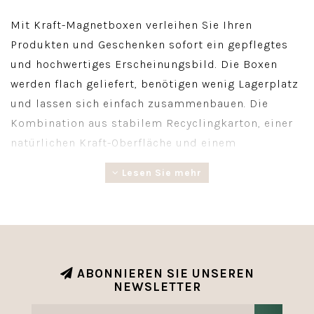
Mit Kraft-Magnetboxen verleihen Sie Ihren
Produkten und Geschenken sofort ein gepflegtes
und hochwertiges Erscheinungsbild. Die Boxen
werden flach geliefert, benötigen wenig Lagerplatz
und lassen sich einfach zusammenbauen. Die
Kombination aus stabilem Recyclingkarton, einer
natürlichen Kraft-Oberfläche und einem
praktischen Magnetverschluss macht diese Box
Lesen Sie mehr
ideal für eine luxuriöse Präsentation und die
Wiederverwendung. Auch mit Ihrem eigenen Logo
personalisierbar.
ABONNIEREN SIE UNSEREN
NEWSLETTER