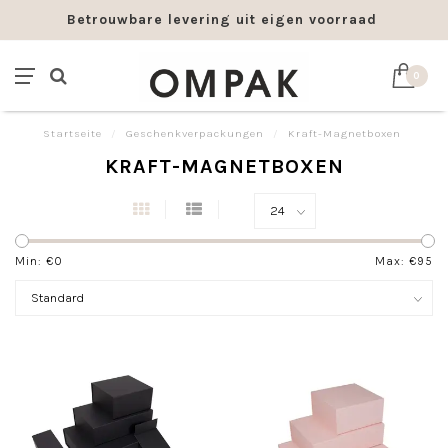
Betrouwbare levering uit eigen voorraad
0
Startseite
/
Geschenkverpackungen
/
Kraft-Magnetboxen
KRAFT-MAGNETBOXEN
Min: €
0
Max: €
95