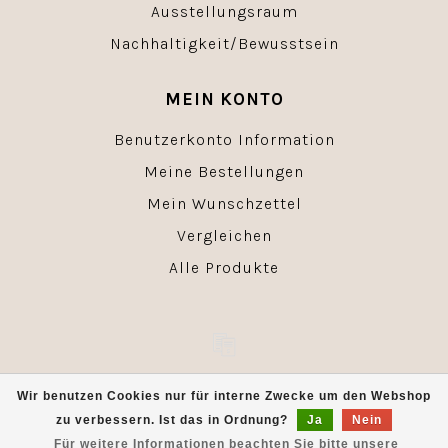
Ausstellungsraum
Nachhaltigkeit/Bewusstsein
MEIN KONTO
Benutzerkonto Information
Meine Bestellungen
Mein Wunschzettel
Vergleichen
Alle Produkte
© Copyright 2026 - Powered by
Lightspeed
- Theme by
Wir benutzen Cookies nur für interne Zwecke um den Webshop
Dyvelopment
zu verbessern. Ist das in Ordnung?
Ja
Nein
Für weitere Informationen beachten Sie bitte unsere