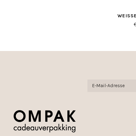
WEISSE
REMIUM-
LO