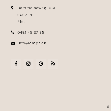
Bemmelseweg 106F
6662 PE
Elst
0481 45 27 25
info@ompak.nl
© 