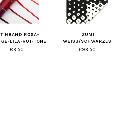
ATINBAND ROSA-
IZUMI
GE-LILA-ROT-TÖNE
WEISS/SCHWARZES G
ESCHENKPAPIER
€9,50
€99,50