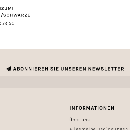
IZUMI
/SCHWARZE P
BEUTEL MIT B
€59,50
CKBODEN
ABONNIEREN SIE UNSEREN NEWSLETTER
INFORMATIONEN
Über uns
Allgemeine Bedingungen