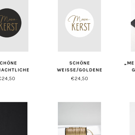
CHÖNE
SCHÖNE
„ME
NACHTLICHE
WEISSE/GOLDENE W
KETTEN IN
EIHNACHTSETIKETTEN X
€24,50
€24,50
/GOLD XL (500
L (500 STÜCK)
STÜCK)