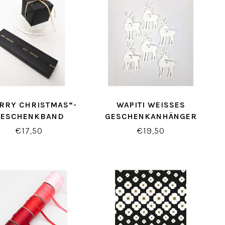
RRY CHRISTMAS“-
WAPITI WEISSES G
GESCHENKBAND
ESCHENKANHÄNGER
SCHWARZ/GOLD
€17,50
€19,50