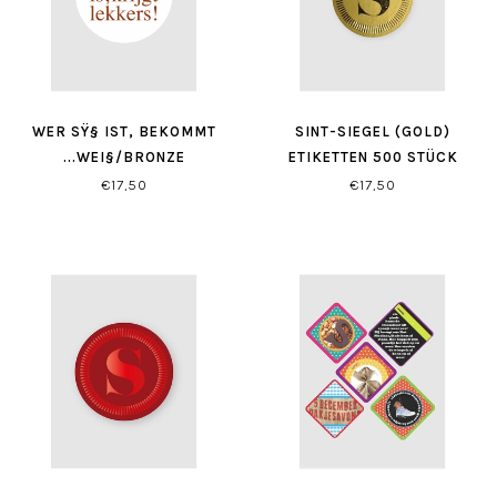
WER SŸ§ IST, BEKOMMT
SINT-SIEGEL (GOLD)
...WEI§/BRONZE
ETIKETTEN 500 STÜCK
€17,50
€17,50