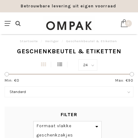
Betrouwbare levering uit eigen voorraad
0
Startseite
/
Heiliger
/
Geschenkbeutel & Etiketten
GESCHENKBEUTEL & ETIKETTEN
Min: €
0
Max: €
90
FILTER
Formaat vlakke
geschenkzakjes