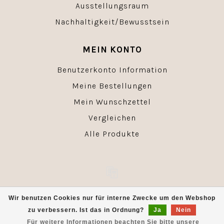
Ausstellungsraum
Nachhaltigkeit/Bewusstsein
MEIN KONTO
Benutzerkonto Information
Meine Bestellungen
Mein Wunschzettel
Vergleichen
Alle Produkte
© Copyright 2026 - Powered by
Lightspeed
- Theme by
Wir benutzen Cookies nur für interne Zwecke um den Webshop
Dyvelopment
zu verbessern. Ist das in Ordnung?
Ja
Nein
Für weitere Informationen beachten Sie bitte unsere