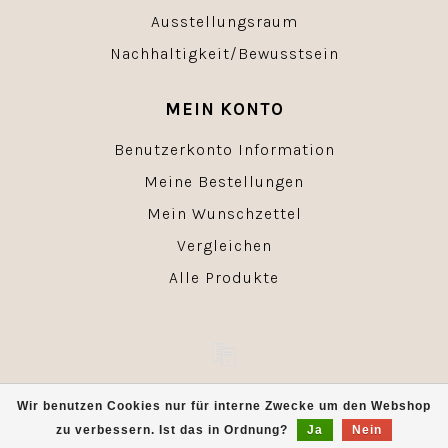
Ausstellungsraum
Nachhaltigkeit/Bewusstsein
MEIN KONTO
Benutzerkonto Information
Meine Bestellungen
Mein Wunschzettel
Vergleichen
Alle Produkte
© Copyright 2026 - Powered by
Lightspeed
- Theme by
Wir benutzen Cookies nur für interne Zwecke um den Webshop
Dyvelopment
zu verbessern. Ist das in Ordnung?
Ja
Nein