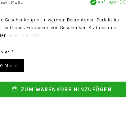
Auf Lager (5)
exkl. MwSt.
ere-Geschenkpapier in warmen Beerentönen. Perfekt für
d festliches Einpacken von Geschenken. Stabiles und
ier.
Lesen Sie mehr..
 Sie:
*
00 Meter
ZUM WARENKORB HINZUFÜGEN