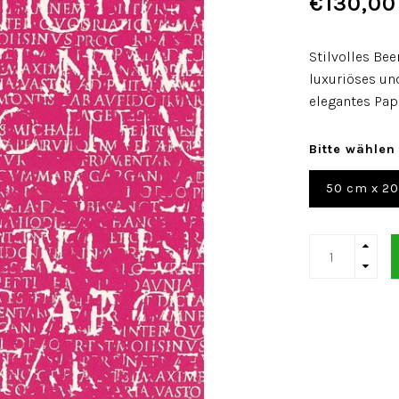
€130,00
Stilvolles Be
luxuriöses un
elegantes Pap
Bitte wählen
50 cm x 2