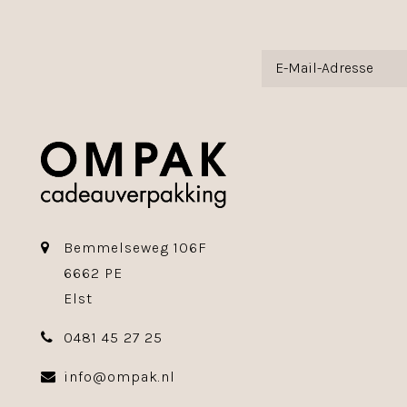
Bemmelseweg 106F
6662 PE
Elst
0481 45 27 25
info@ompak.nl