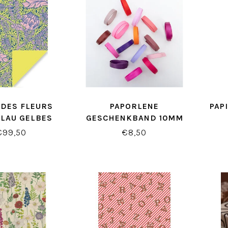
 DES FLEURS
PAPORLENE
PAP
BLAU GELBES
GESCHENKBAND 10MM
HENKPAPIER
ROSA/VIOLETT/ROT
€99,50
€8,50