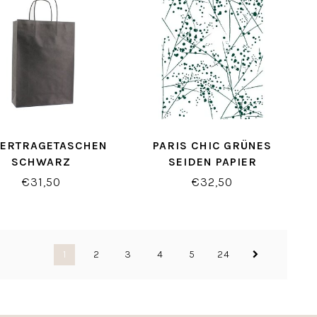
IERTRAGETASCHEN
PARIS CHIC GRÜNES
SCHWARZ
SEIDEN PAPIER
€31,50
€32,50
1
2
3
4
5
24