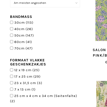
BANDMASS
30cm
(113)
40cm
(26)
50cm
(147)
60cm
(41)
70cm
(47)
SALON
PINK/
FORMAAT VLAKKE
GESC
GESCHENKZAKJES
12 x 19 cm
(25)
17 x 25 cm
(29)
23 x 31,5 cm
(3)
7 x 13 cm
(1)
25 cm x 4 cm x 34 cm (Seitenfalte)
(2)