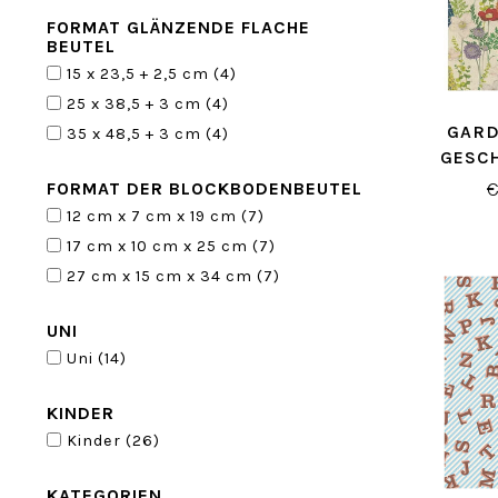
FORMAT GLÄNZENDE FLACHE
BEUTEL
15 x 23,5 + 2,5 cm
(4)
25 x 38,5 + 3 cm
(4)
GARD
35 x 48,5 + 3 cm
(4)
GESC
€
FORMAT DER BLOCKBODENBEUTEL
12 cm x 7 cm x 19 cm
(7)
17 cm x 10 cm x 25 cm
(7)
27 cm x 15 cm x 34 cm
(7)
UNI
Uni
(14)
KINDER
Kinder
(26)
KATEGORIEN