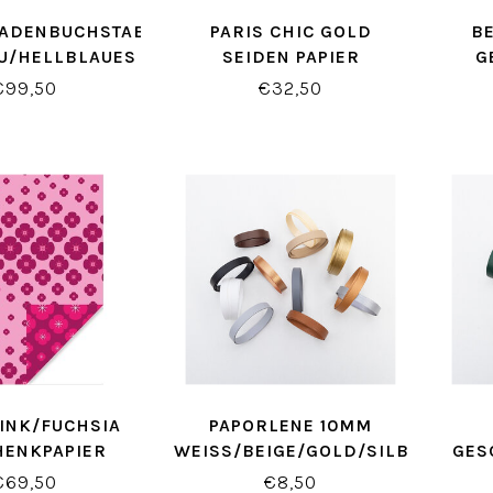
ADENBUCHSTABEN
PARIS CHIC GOLD
B
U/HELLBLAUES
SEIDEN PAPIER
G
HENKPAPIER
€99,50
€32,50
PINK/FUCHSIA
PAPORLENE 10MM
HENKPAPIER
WEISS/BEIGE/GOLD/SILBER
GES
€69,50
€8,50