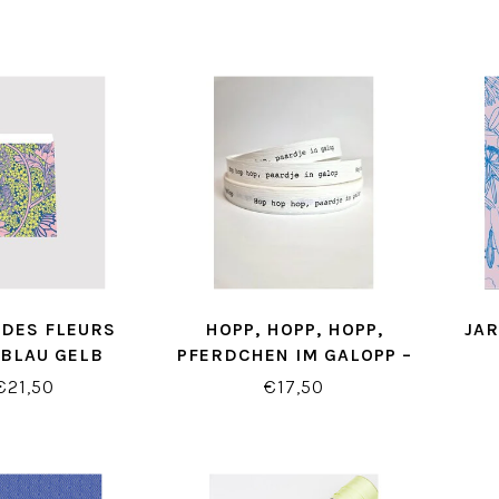
 DES FLEURS
HOPP, HOPP, HOPP,
JAR
/BLAU GELB
PFERDCHEN IM GALOPP –
HENKBEUTEL
WEISSES/SCHWARZES G
G
€21,50
€17,50
ESCHENKBAND