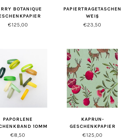
ERRY BOTANIQUE
PAPIERTRAGETASCHEN
ESCHENKPAPIER
WEI§
€125,00
€23,50
PAPORLENE
KAPRUN-
CHENKBAND 10MM
GESCHENKPAPIER
GELB/GRÜN
€8,50
€125,00