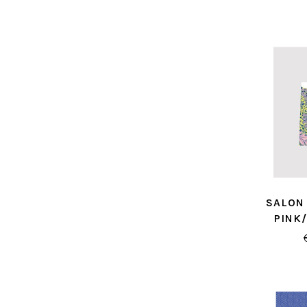
SALON
PINK
GESC