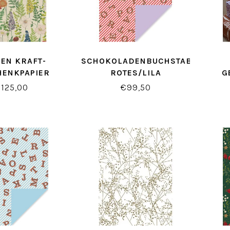
EN KRAFT-
SCHOKOLADENBUCHSTABEN
HENKPAPIER
ROTES/LILA
G
GESCHENKPAPIER
125,00
€99,50