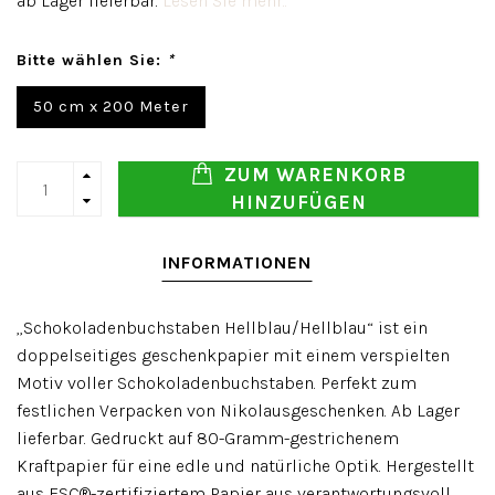
ab Lager lieferbar.
Lesen Sie mehr..
Bitte wählen Sie:
*
50 cm x 200 Meter
ZUM WARENKORB
HINZUFÜGEN
INFORMATIONEN
„Schokoladenbuchstaben Hellblau/Hellblau“ ist ein
doppelseitiges geschenkpapier mit einem verspielten
Motiv voller Schokoladenbuchstaben. Perfekt zum
festlichen Verpacken von Nikolausgeschenken. Ab Lager
lieferbar. Gedruckt auf 80-Gramm-gestrichenem
Kraftpapier für eine edle und natürliche Optik. Hergestellt
aus FSC®-zertifiziertem Papier aus verantwortungsvoll