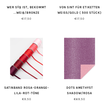
WER SŸ§ IST, BEKOMMT
VON SINT FÜR ETIKETTEN
...WEI§/BRONZE
WEISS/GOLD ( 500 STÜCK)
€17,50
€17,50
SATINBAND ROSA-ORANGE-
DOTS AMETHYST
LILA-ROT-TÖNE
SHADOW/ROSA
GESCHENKPAPIER
€9,50
€69,50