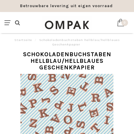
Betrouwbare levering uit eigen voorraad
0
Startseite
/
Schokoladenbuchstaben hellblau/hellblaues
Geschenkpapier
SCHOKOLADENBUCHSTABEN
HELLBLAU/HELLBLAUES
GESCHENKPAPIER