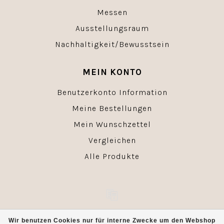
Messen
Ausstellungsraum
Nachhaltigkeit/Bewusstsein
MEIN KONTO
Benutzerkonto Information
Meine Bestellungen
Mein Wunschzettel
Vergleichen
Alle Produkte
© Copyright 2026 - Powered by
Lightspeed
- Theme by
Wir benutzen Cookies nur für interne Zwecke um den Webshop