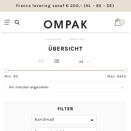
Franco levering vanaf € 200,- (NL - BE - DE)
0
Startseite
/
Übersicht
ÜBERSICHT
Min: €
0
Max: €
450
FILTER
Bandmaß