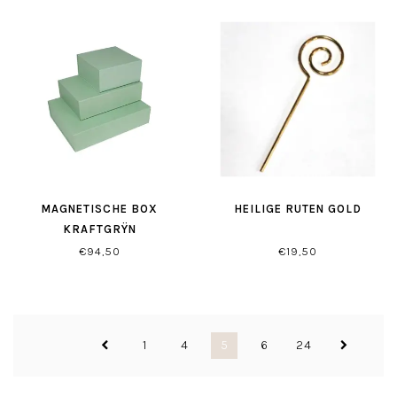
MAGNETISCHE BOX
HEILIGE RUTEN GOLD
KRAFTGRŸN
€94,50
€19,50
1
4
5
6
24