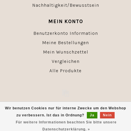
Nachhaltigkeit/Bewusstsein
MEIN KONTO
Benutzerkonto Information
Meine Bestellungen
Mein Wunschzettel
Vergleichen
Alle Produkte
© Copyright 2026 - Powered by
Lightspeed
- Theme by
Wir benutzen Cookies nur für interne Zwecke um den Webshop
Dyvelopment
zu verbessern. Ist das in Ordnung?
Ja
Nein
Für weitere Informationen beachten Sie bitte unsere
Datenschutzerklärung. »