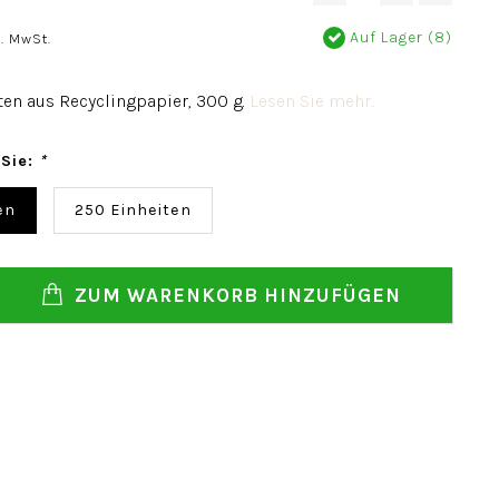
Auf Lager (8)
. MwSt.
ten aus Recyclingpapier, 300 g.
Lesen Sie mehr..
 Sie:
*
en
250 Einheiten
ZUM WARENKORB HINZUFÜGEN