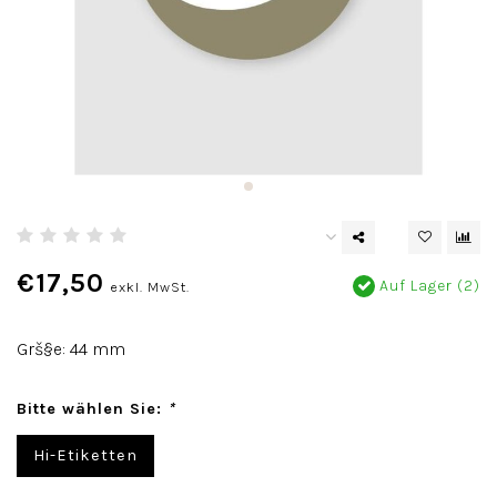
€17,50
Auf Lager (2)
exkl. MwSt.
Grš§e: 44 mm
Bitte wählen Sie:
*
Hi-Etiketten