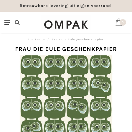
Betrouwbare levering uit eigen voorraad
0
Startseite
/
Frau die Eule geschenkpapier
FRAU DIE EULE GESCHENKPAPIER