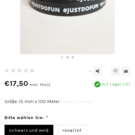
€17,50
Auf Lager (12)
exkl. MwSt.
Grš§e: 15 mm x 100 Meter
Lesen Sie mehr..
Bitte wählen Sie:
*
schwarz und wei§
rosa/rot