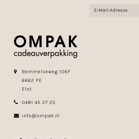
Bemmelseweg 106F
6662 PE
Elst
0481 45 27 25
info@ompak.nl