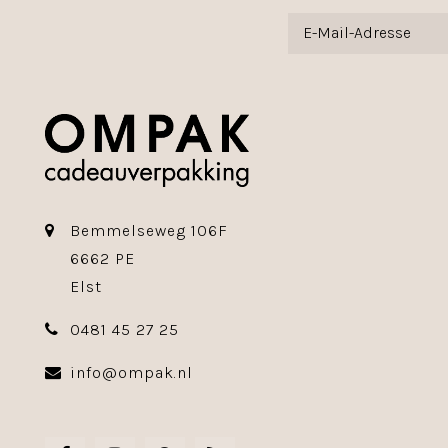
Bemmelseweg 106F
6662 PE
Elst
0481 45 27 25
info@ompak.nl