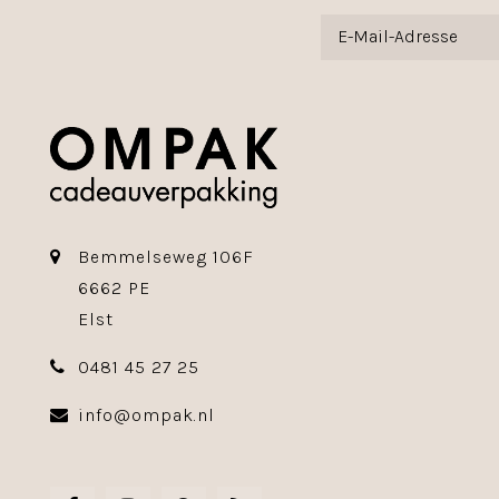
Bemmelseweg 106F
6662 PE
Elst
0481 45 27 25
info@ompak.nl