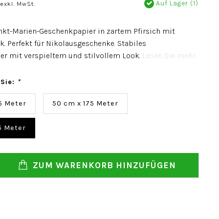
Auf Lager (1)
exkl. MwSt.
nkt-Marien-Geschenkpapier in zartem Pfirsich mit
. Perfekt für Nikolausgeschenke. Stabiles
r mit verspieltem und stilvollem Look.
Lesen Sie mehr..
 Sie:
*
5 Meter
50 cm x 175 Meter
5 Meter
ZUM WARENKORB HINZUFÜGEN