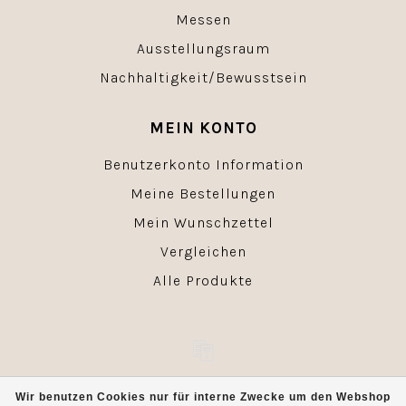
Messen
Ausstellungsraum
Nachhaltigkeit/Bewusstsein
MEIN KONTO
Benutzerkonto Information
Meine Bestellungen
Mein Wunschzettel
Vergleichen
Alle Produkte
© Copyright 2026 - Powered by
Lightspeed
- Theme by
Wir benutzen Cookies nur für interne Zwecke um den Webshop