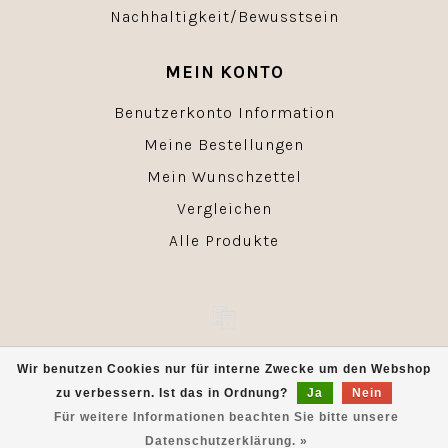
Nachhaltigkeit/Bewusstsein
MEIN KONTO
Benutzerkonto Information
Meine Bestellungen
Mein Wunschzettel
Vergleichen
Alle Produkte
© Copyright 2026 - Powered by
Lightspeed
- Theme by
Wir benutzen Cookies nur für interne Zwecke um den Webshop
Dyvelopment
zu verbessern. Ist das in Ordnung?
Ja
Nein
Für weitere Informationen beachten Sie bitte unsere
Datenschutzerklärung. »