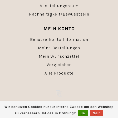
Ausstellungsraum
Nachhaltigkeit/Bewusstsein
MEIN KONTO
Benutzerkonto Information
Meine Bestellungen
Mein Wunschzettel
Vergleichen
Alle Produkte
© Copyright 2026 - Powered by
Lightspeed
- Theme by
Wir benutzen Cookies nur für interne Zwecke um den Webshop
Dyvelopment
zu verbessern. Ist das in Ordnung?
Ja
Nein