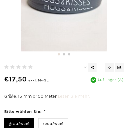
€17,50
Auf Lager (3)
exkl. MwSt.
Grš§e: 15 mm x 100 Meter
Lesen Sie mehr..
Bitte wählen Sie:
*
grau/wei§
rosa/wei§