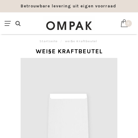
Betrouwbare levering uit eigen voorraad
0
Startseite
/
wei§e Kraftbeutel
WEI§E KRAFTBEUTEL