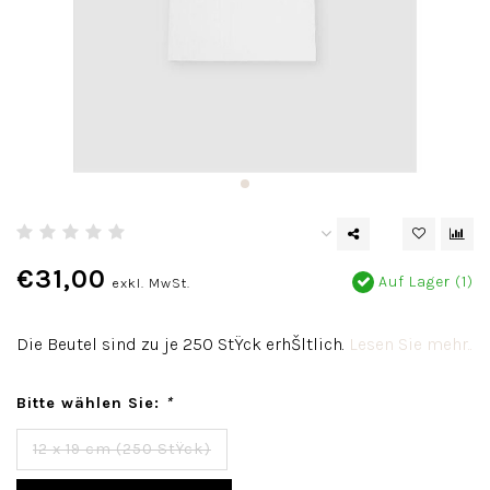
€31,00
Auf Lager (1)
exkl. MwSt.
Die Beutel sind zu je 250 StŸck erhŠltlich.
Lesen Sie mehr..
Bitte wählen Sie:
*
12 x 19 cm (250 StŸck)