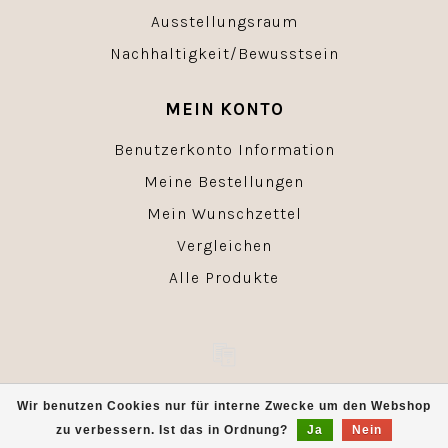
Ausstellungsraum
Nachhaltigkeit/Bewusstsein
MEIN KONTO
Benutzerkonto Information
Meine Bestellungen
Mein Wunschzettel
Vergleichen
Alle Produkte
© Copyright 2026 - Powered by
Lightspeed
- Theme by
Wir benutzen Cookies nur für interne Zwecke um den Webshop
Dyvelopment
zu verbessern. Ist das in Ordnung?
Ja
Nein