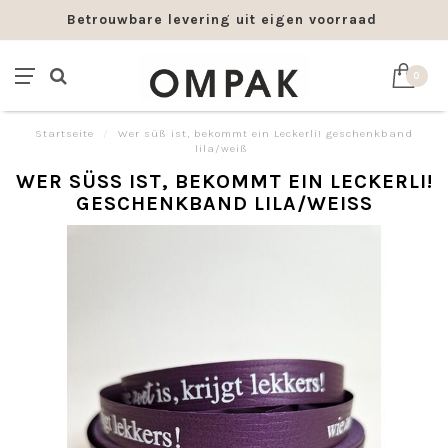
Betrouwbare levering uit eigen voorraad
0
Startseite
/
Wer süß ist, bekommt ein Leckerli! geschenkband
lila/weiß
WER SÜSS IST, BEKOMMT EIN LECKERLI! G
ESCHENKBAND LILA/WEISS