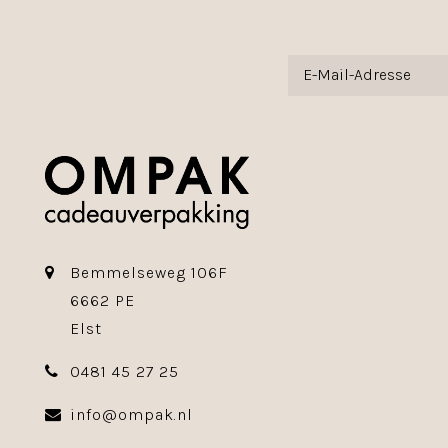
Bemmelseweg 106F
6662 PE
Elst
0481 45 27 25
info@ompak.nl