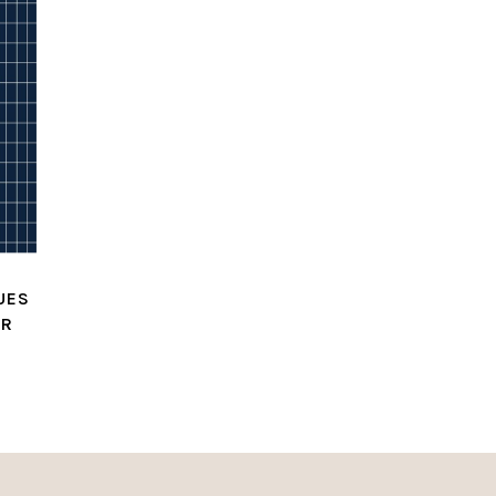
UES
ER