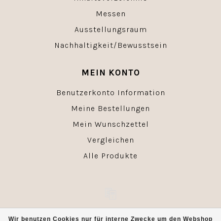
Messen
Ausstellungsraum
Nachhaltigkeit/Bewusstsein
MEIN KONTO
Benutzerkonto Information
Meine Bestellungen
Mein Wunschzettel
Vergleichen
Alle Produkte
© Copyright 2026 - Powered by
Lightspeed
- Theme by
Wir benutzen Cookies nur für interne Zwecke um den Webshop