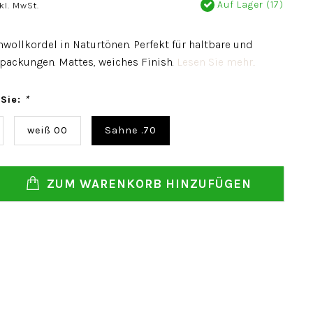
Auf Lager (17)
kl. MwSt.
ollkordel in Naturtönen. Perfekt für haltbare und
rpackungen. Mattes, weiches Finish.
Lesen Sie mehr..
 Sie:
*
weiß 00
Sahne .70
ZUM WARENKORB HINZUFÜGEN