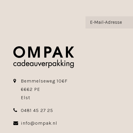
Bemmelseweg 106F
6662 PE
Elst
0481 45 27 25
info@ompak.nl