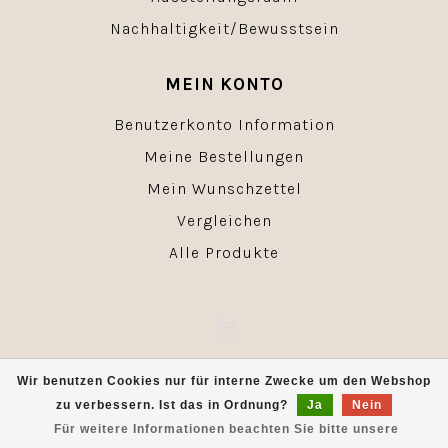
Nachhaltigkeit/Bewusstsein
MEIN KONTO
Benutzerkonto Information
Meine Bestellungen
Mein Wunschzettel
Vergleichen
Alle Produkte
© Copyright 2026 - Powered by
Lightspeed
- Theme by
Wir benutzen Cookies nur für interne Zwecke um den Webshop
Dyvelopment
zu verbessern. Ist das in Ordnung?
Ja
Nein
Für weitere Informationen beachten Sie bitte unsere