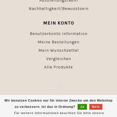
Ausstellungsraum
Nachhaltigkeit/Bewusstsein
MEIN KONTO
Benutzerkonto Information
Meine Bestellungen
Mein Wunschzettel
Vergleichen
Alle Produkte
© Copyright 2026 - Powered by
Lightspeed
- Theme by
Wir benutzen Cookies nur für interne Zwecke um den Webshop
Dyvelopment
zu verbessern. Ist das in Ordnung?
Ja
Nein
Für weitere Informationen beachten Sie bitte unsere