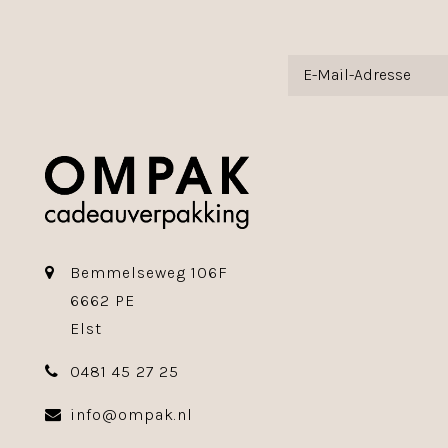
Bemmelseweg 106F
6662 PE
Elst
0481 45 27 25
info@ompak.nl