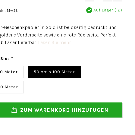
Auf Lager (12)
xkl. MwSt.
l“-Geschenkpapier in Gold ist beidseitig bedruckt und
goldene Vorderseite sowie eine rote Rückseite. Perfekt
Ab Lager lieferbar.
Lesen Sie mehr..
 Sie:
*
00 Meter
50 cm x 100 Meter
00 Meter
ZUM WARENKORB HINZUFÜGEN