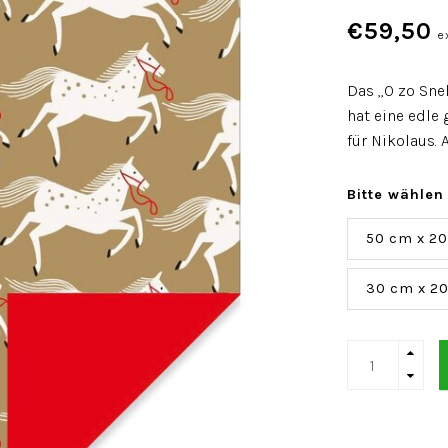
€59,50
e
Das „O zo Sne
hat eine edle 
für Nikolaus. 
Bitte wählen
50 cm x 2
30 cm x 2