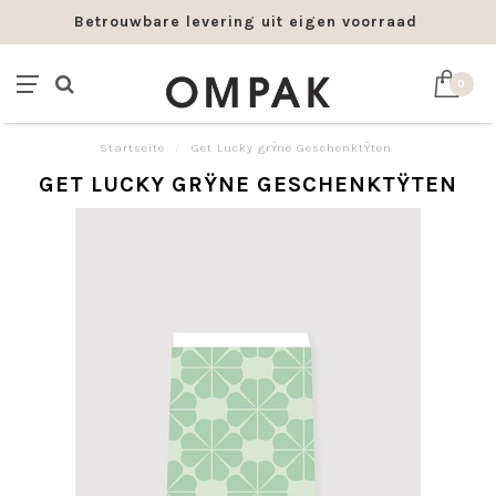
Betrouwbare levering uit eigen voorraad
0
Startseite
/
Get Lucky grŸne GeschenktŸten
GET LUCKY GRŸNE GESCHENKTŸTEN