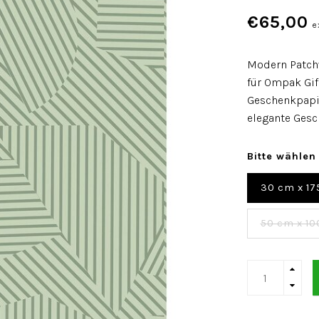
€65,00
e
Modern Patchw
für Ompak Gif
Geschenkpapie
elegante Ges
Bitte wählen
30 cm x 17
50 cm x 10