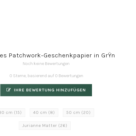
es Patchwork-Geschenkpapier in GrŸn
Noch keine Bewertungen
0 Sterne, basierend auf 0 Bewertungen
IHRE BEWERTUNG HINZUFÜGEN
30 cm
(15)
40 cm
(8)
50 cm
(20)
Jurianne Matter
(26)