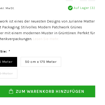
Auf Lager (3)
xkl. MwSt.
ork ist eines der neuesten Designs von Jurianne Matter
t Packaging. Stilvolles Modern Patchwork Grünes
r mit einem modernen Muster in Grüntönen. Perfekt für
chenkverpackungen.
Lesen Sie mehr..
 Sie:
*
5 Meter
50 cm x 175 Meter
0 Meter
ZUM WARENKORB HINZUFÜGEN