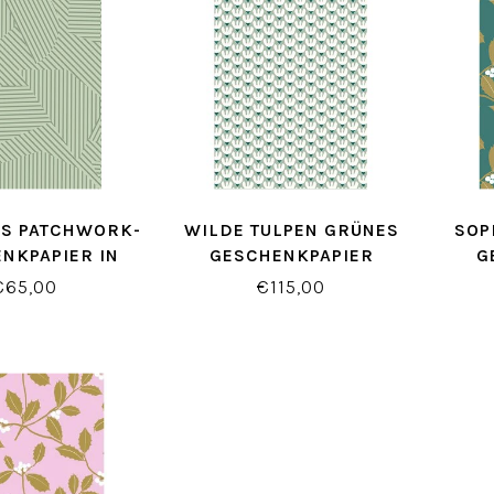
S PATCHWORK-
WILDE TULPEN GRÜNES
SOP
NKPAPIER IN
GESCHENKPAPIER
G
GRŸN
€65,00
€115,00