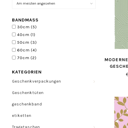
BANDMASS
30cm
(5)
40cm
(1)
50cm
(3)
60cm
(4)
70cm
(2)
MODERNE
GESCHE
KATEGORIEN
Geschenkverpackungen
Geschenktüten
geschenkband
etiketten
Tragetaschen