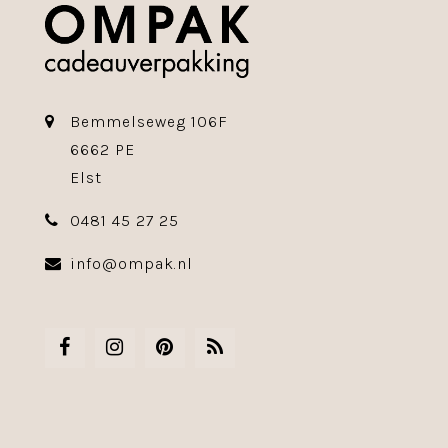
Bemmelseweg 106F
6662 PE
Elst
0481 45 27 25
info@ompak.nl