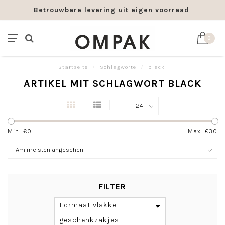
Betrouwbare levering uit eigen voorraad
0
Startseite
/
Schlagworte
/
black
ARTIKEL MIT SCHLAGWORT BLACK
Min: €
0
Max: €
30
FILTER
Formaat vlakke
geschenkzakjes