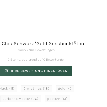
s Chic Schwarz/Gold GeschenktŸten
Noch keine Bewertungen
0 Sterne, basierend auf 0 Bewertungen
IHRE BEWERTUNG HINZUFÜGEN
black
(11)
Christmas
(18)
gold
(4)
Jurianne Matter
(26)
pattern
(13)