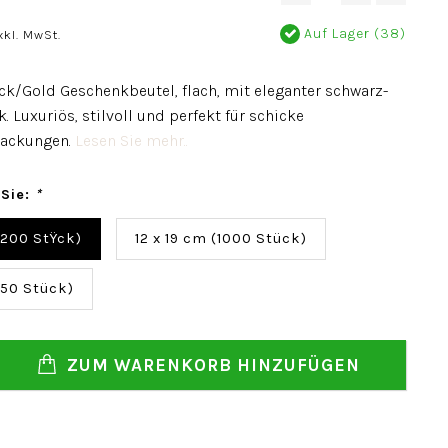
Auf Lager (38)
xkl. MwSt.
ack/Gold Geschenkbeutel, flach, mit eleganter schwarz-
. Luxuriös, stilvoll und perfekt für schicke
ackungen.
Lesen Sie mehr..
 Sie:
*
(200 StŸck)
12 x 19 cm (1000 Stück)
(50 Stück)
ZUM WARENKORB HINZUFÜGEN