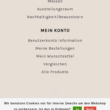
Messen
Ausstellungsraum
Nachhaltigkeit/Bewusstsein
MEIN KONTO
Benutzerkonto Information
Meine Bestellungen
Mein Wunschzettel
Vergleichen
Alle Produkte
© Copyright 2026 - Powered by
Lightspeed
- Theme by
Wir benutzen Cookies nur für interne Zwecke um den Webshop
Dyvelopment
zu verbessern. Ist das in Ordnung?
Ja
Nein