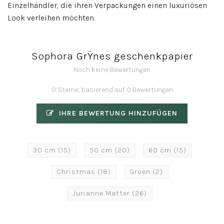
Einzelhändler, die ihren Verpackungen einen luxuriösen
Look verleihen möchten.
Sophora GrŸnes geschenkpapier
Noch keine Bewertungen
0 Sterne, basierend auf 0 Bewertungen
IHRE BEWERTUNG HINZUFÜGEN
30 cm
(15)
50 cm
(20)
60 cm
(15)
Christmas
(18)
Groen
(2)
Jurianne Matter
(26)