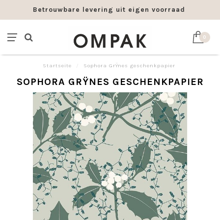
Betrouwbare levering uit eigen voorraad
0
Startseite
/
Sophora GrŸnes geschenkpapier
SOPHORA GRŸNES GESCHENKPAPIER