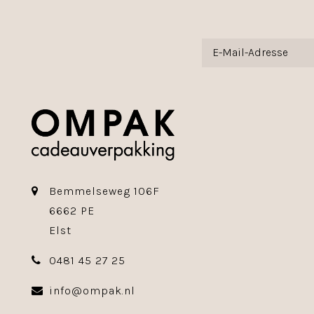
Bemmelseweg 106F
6662 PE
Elst
0481 45 27 25
info@ompak.nl