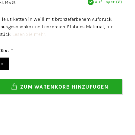
Auf Lager (6)
kl. MwSt.
e Etiketten in Weiß mit bronzefarbenem Aufdruck.
lausgeschenke und Leckereien. Stabiles Material, pro
Stück.
Lesen Sie mehr..
 Sie:
*
ze
ZUM WARENKORB HINZUFÜGEN