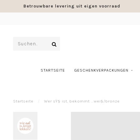
Betrouwbare levering uit eigen voorraad
STARTSEITE
GESCHENKVERPACKUNGEN
Startseite
/
Wer sŸ§ ist, bekommt ...wei§/bronze