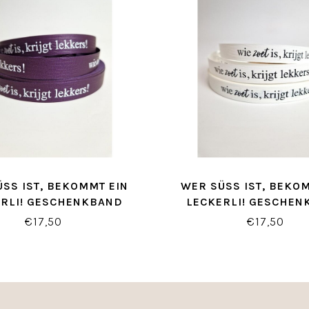
SS IST, BEKOMMT EIN L
WER SÜSS IST, BEKOMM
LI! GESCHENKBAND L
ECKERLI! GESCHENK
ILA/WEISS
EISS/SCHWAR
€17,50
€17,50