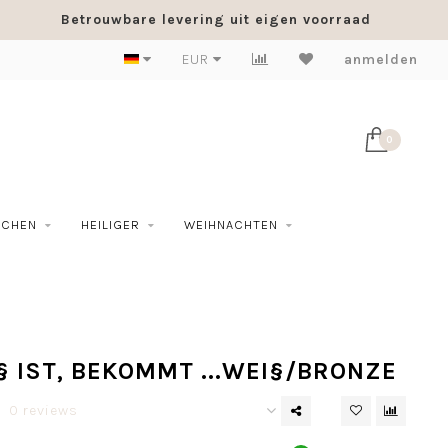
Betrouwbare levering uit eigen voorraad
EUR
anmelden
0
SCHEN
HEILIGER
WEIHNACHTEN
 IST, BEKOMMT ...WEI§/BRONZE
0 reviews