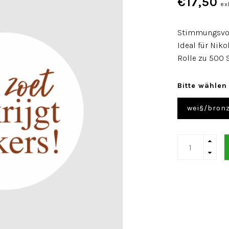
€17,50
ex
Stimmungsvoll
Ideal für Niko
Rolle zu 500 
Bitte wählen
wei§/bron