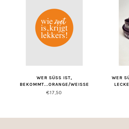
WER SÜSS IST, B
WER SÜ
EKOMMT...ORANGE/WEISSE ET
ECKER
IKETTEN ( 500 STÜCK)
€17,50