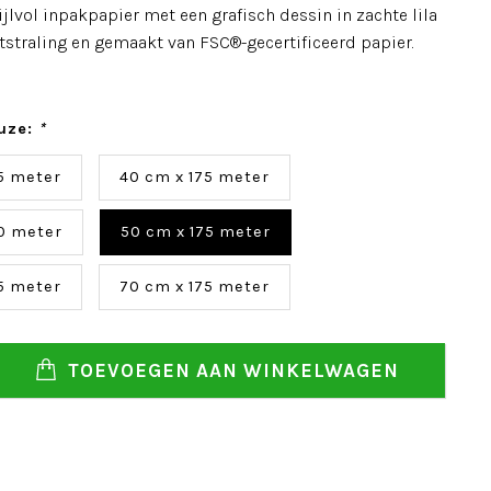
stijlvol inpakpapier met een grafisch dessin in zachte lila
itstraling en gemaakt van FSC®-gecertificeerd papier.
uze:
*
5 meter
40 cm x 175 meter
0 meter
50 cm x 175 meter
5 meter
70 cm x 175 meter
TOEVOEGEN AAN WINKELWAGEN