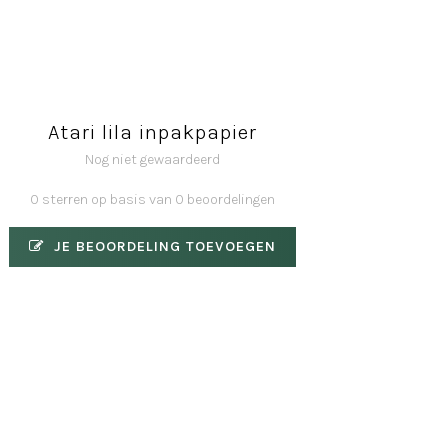
Atari lila inpakpapier
Nog niet gewaardeerd
0 sterren op basis van 0 beoordelingen
JE BEOORDELING TOEVOEGEN