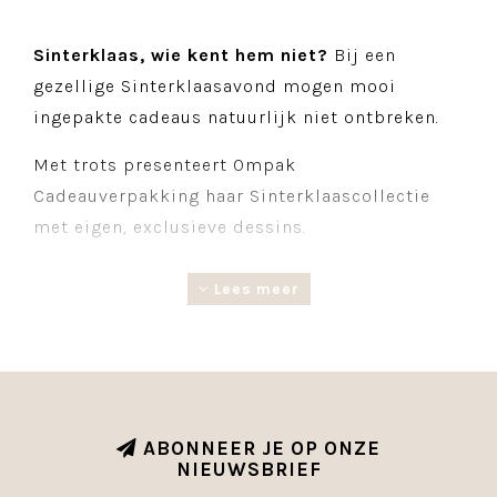
Sinterklaas, wie kent hem niet?
Bij een
gezellige Sinterklaasavond mogen mooi
ingepakte cadeaus natuurlijk niet ontbreken.
Met trots presenteert Ompak
Cadeauverpakking haar Sinterklaascollectie
met eigen, exclusieve dessins.
De collectie bestaat uit diverse producten,
Lees meer
waaronder inpakpapier, lint, etiketten en
bijpassende accessoires. Alles om elk
Sinterklaascadeau een feestelijke en stijlvolle
uitstraling te geven.
ABONNEER JE OP ONZE
NIEUWSBRIEF