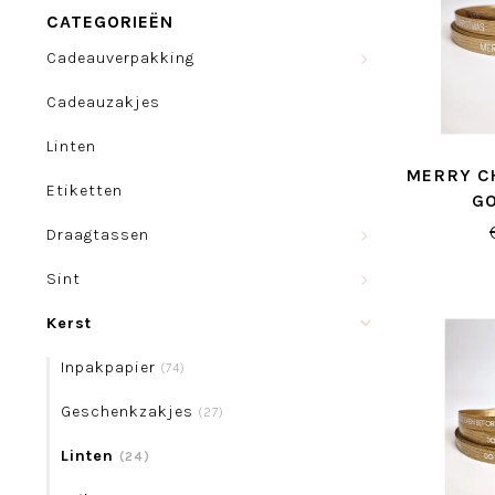
CATEGORIEËN
Cadeauverpakking
Cadeauzakjes
Linten
MERRY C
Etiketten
G
Draagtassen
Sint
Kerst
Inpakpapier
(74)
Geschenkzakjes
(27)
Linten
(24)