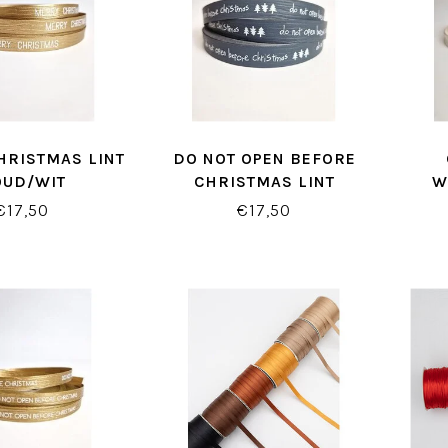
HRISTMAS LINT
DO NOT OPEN BEFORE
OUD/WIT
CHRISTMAS LINT
W
GRIJS/WIT
€17,50
€17,50