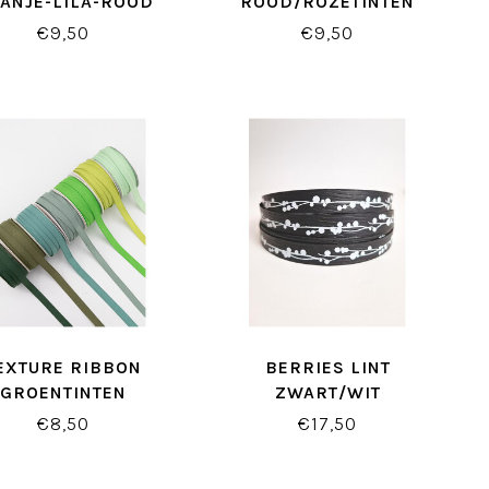
ANJE-LILA-ROOD
ROOD/ROZETINTEN
€9,50
€9,50
EXTURE RIBBON
BERRIES LINT
GROENTINTEN
ZWART/WIT
€8,50
€17,50