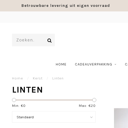
Betrouwbare levering uit eigen voorraad
HOME
CADEAUVERPAKKING
C
Home
/
Kerst
/
Linten
LINTEN
Min: €
0
Max: €
20