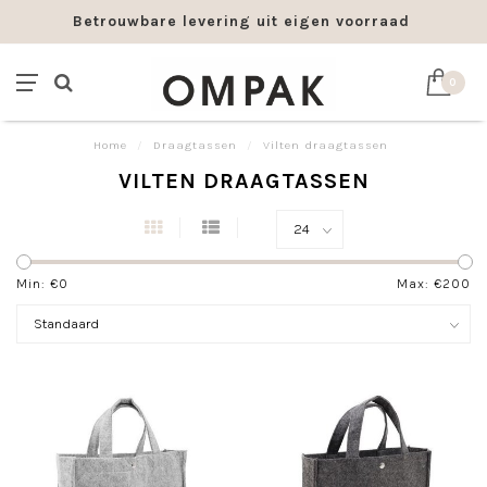
Betrouwbare levering uit eigen voorraad
0
Home
/
Draagtassen
/
Vilten draagtassen
VILTEN DRAAGTASSEN
Min: €
0
Max: €
200