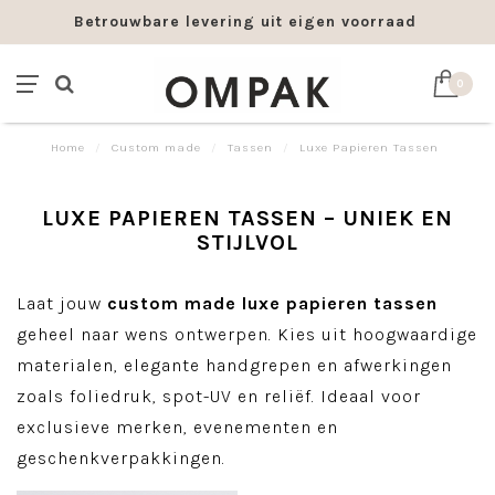
Betrouwbare levering uit eigen voorraad
0
Home
/
Custom made
/
Tassen
/
Luxe Papieren Tassen
LUXE PAPIEREN TASSEN – UNIEK EN
STIJLVOL
Laat jouw
custom made luxe papieren tassen
geheel naar wens ontwerpen. Kies uit hoogwaardige
materialen, elegante handgrepen en afwerkingen
zoals foliedruk, spot-UV en reliëf. Ideaal voor
exclusieve merken, evenementen en
geschenkverpakkingen.