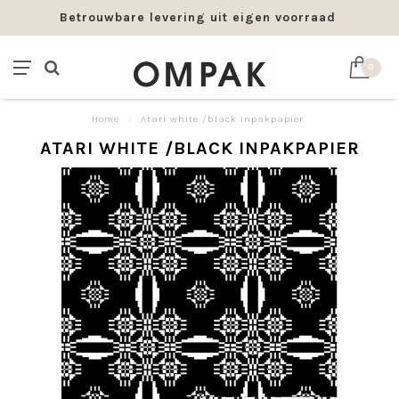
Betrouwbare levering uit eigen voorraad
0
Home
/
Atari white /black inpakpapier
ATARI WHITE /BLACK INPAKPAPIER