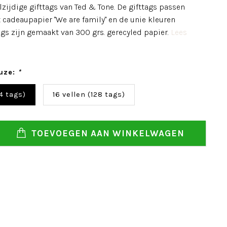
zijdige gifttags van Ted & Tone. De gifttags passen
t cadeaupapier "We are family" en de unie kleuren
ags zijn gemaakt van 300 grs. gerecyled papier.
Lees
uze:
*
4 tags)
16 vellen (128 tags)
TOEVOEGEN AAN WINKELWAGEN