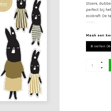
Stoere, dubbel
perfect bij he
ecokraft. De t
meer..
Maak een ke
8 vellen (6