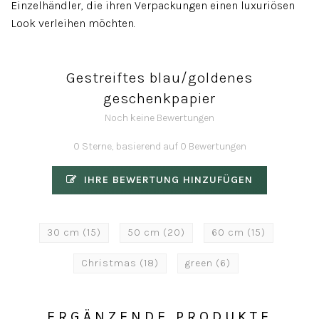
Einzelhändler, die ihren Verpackungen einen luxuriösen
Look verleihen möchten.
Gestreiftes blau/goldenes
geschenkpapier
Noch keine Bewertungen
0 Sterne, basierend auf 0 Bewertungen
IHRE BEWERTUNG HINZUFÜGEN
30 cm
(15)
50 cm
(20)
60 cm
(15)
Christmas
(18)
green
(6)
ERGÄNZENDE PRODUKTE