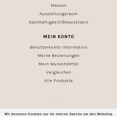
Messen
Ausstellungsraum
Nachhaltigkeit/Bewusstsein
MEIN KONTO
Benutzerkonto Information
Meine Bestellungen
Mein Wunschzettel
Vergleichen
Alle Produkte
© Copyright 2026 - Powered by
Lightspeed
- Theme by
Wir benutzen Cookies nur für interne Zwecke um den Webshop