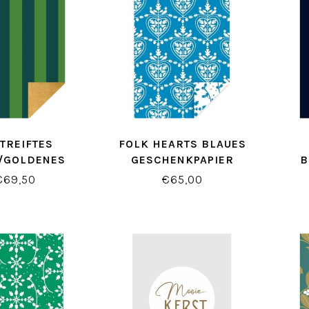
TREIFTES
FOLK HEARTS BLAUES
/GOLDENES
GESCHENKPAPIER
B
HENKPAPIER
G
€69,50
€65,00