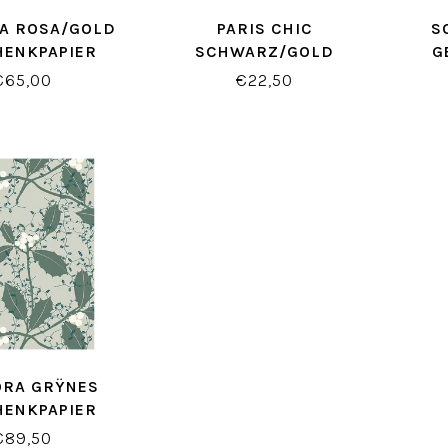
A ROSA/GOLD
PARIS CHIC
S
HENKPAPIER
SCHWARZ/GOLD
G
GESCHENKTŸTEN
€65,00
€22,50
ORA GRŸNES
HENKPAPIER
€89,50