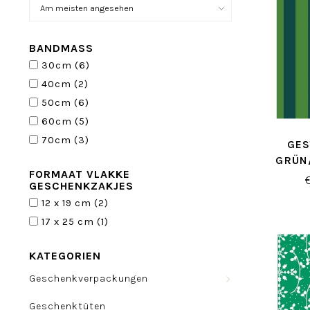
BANDMASS
30cm
(6)
40cm
(2)
50cm
(6)
60cm
(5)
70cm
(3)
GES
GRÜN
FORMAAT VLAKKE
GESC
GESCHENKZAKJES
12 x 19 cm
(2)
17 x 25 cm
(1)
KATEGORIEN
Geschenkverpackungen
Geschenktüten