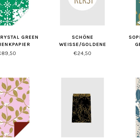
RYSTAL GREEN
SCHÖNE
SOP
HENKPAPIER
WEISSE/GOLDENE W
G
EIHNACHTSETIKETTEN X
€89,50
€24,50
L (500 STÜCK)