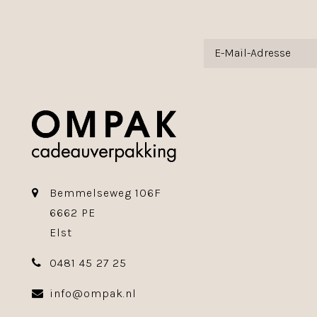
Bemmelseweg 106F
6662 PE
Elst
0481 45 27 25
info@ompak.nl