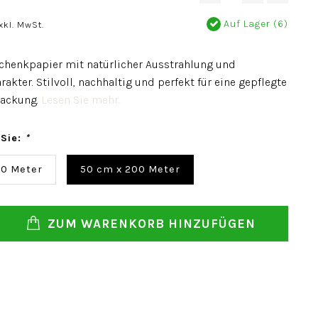
Auf Lager (6)
xkl. MwSt.
chenkpapier mit natürlicher Ausstrahlung und
akter. Stilvoll, nachhaltig und perfekt für eine gepflegte
ackung.
Lesen Sie mehr..
 Sie:
*
00 Meter
50 cm x 200 Meter
ZUM WARENKORB HINZUFÜGEN